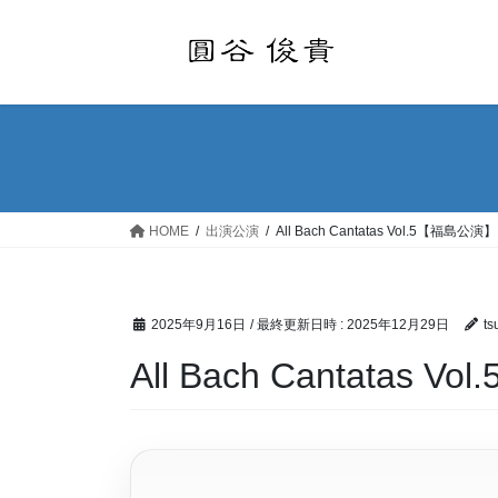
コ
ナ
ン
ビ
テ
ゲ
ン
ー
ツ
シ
へ
ョ
ス
ン
キ
に
ッ
移
HOME
出演公演
All Bach Cantatas Vol.5【福島公演】
プ
動
2025年9月16日
/ 最終更新日時 :
2025年12月29日
ts
All Bach Cantatas 