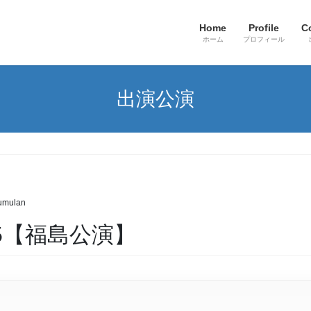
Home
Profile
C
ホーム
プロフィール
出演公演
umulan
Vol.5【福島公演】