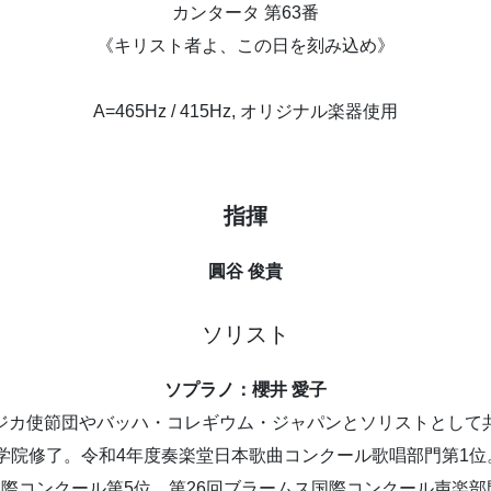
カンタータ 第63番
《キリスト者よ、この日を刻み込め》
A=465Hz / 415Hz, オリジナル楽器使用
指揮
圓谷 俊貴
ソリスト
ソプラノ：櫻井 愛子
ジカ使節団やバッハ・コレギウム・ジャパンとソリストとして
院修了。令和4年度奏楽堂日本歌曲コンクール歌唱部門第1位
ッハ国際コンクール第5位。第26回ブラームス国際コンクール声