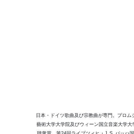
日本・ドイツ歌曲及び宗教曲が専門。プロム
藝術大学大学院及びウィーン国立音楽大学大学
聴衆賞。第24回ライプツィヒ・J. S. バ