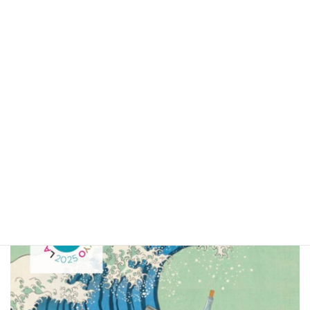
La folle journee 2025
5/4、横浜シンフォニエッタのメンバーとして 2公演 に出演。
詳細は下の公式ウェブサイトをご覧ください。
↓↓↓
https://www.lfj.jp/lfj_2025/performance/artist/detail/art_A008.html