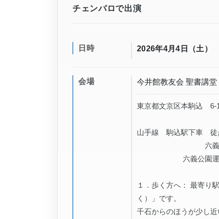
チェンバロで出演
日時
2026年4月4日（土）
会場
今井館教友会 聖書講堂
東京都文京区本駒込 6-11
山手線 駒込駅下車 徒
六義園をめざ
六義公園運動場
１．歩く方へ： 最寄り
く）」です。
千石からのほうが少し近