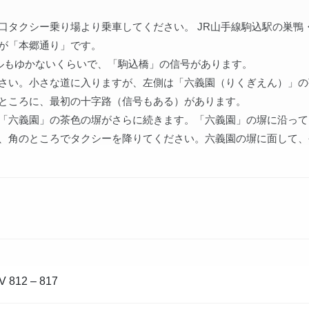
口タクシー乗り場より乗車してください。 JR山手線駒込駅の巣鴨
が「本郷通り」です。
トルもゆかないくらいで、「駒込橋」の信号があります。
さい。小さな道に入りますが、左側は「六義園（りくぎえん）」の
ところに、最初の十字路（信号もある）があります。
「六義園」の茶色の塀がさらに続きます。「六義園」の塀に沿って
、角のところでタクシーを降りてください。六義園の塀に面して、
12 – 817