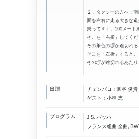
２．タクシーの方へ：南
面を左右に走る大きな道
乗ってすぐ、100メー
そこを「右折」してくだ
その茶色の塀が途切れる
そこを「左折」すると、
その塀が途切れるあたり
出演
チェンバロ：圓谷 俊貴
ゲスト：小林 恵
プログラム
J.S. バッハ
フランス組曲 全曲, BWV 8