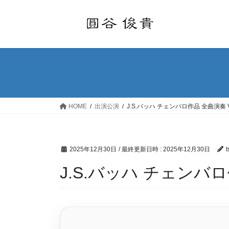
コ
ナ
ン
ビ
テ
ゲ
ン
ー
ツ
シ
へ
ョ
ス
ン
キ
に
ッ
移
HOME
出演公演
J.S.バッハ チェンバロ作品 全曲演奏 
プ
動
2025年12月30日
/ 最終更新日時 :
2025年12月30日
t
J.S.バッハ チェンバ