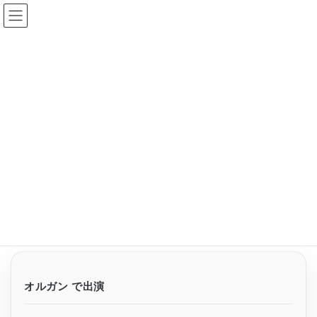
コ
ナ
ン
ビ
テ
ゲ
ン
ー
出演公演
ツ
シ
へ
ョ
ス
ン
HOME
出演公演
PBA ファミリーコンサート《特別企画》
キ
に
ッ
移
プ
動
2025年12月30日
/ 最終更新日時 :
2025年12月30日
tsumulan
出演公演
PBA ファミリーコンサート《特別
企画》
オルガン で出演